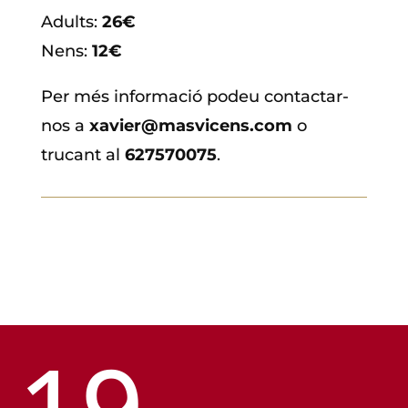
Adults:
26€
Nens:
12€
Per més informació podeu contactar-
nos a
xavier@masvicens.com
o
trucant al
627570075
.
19