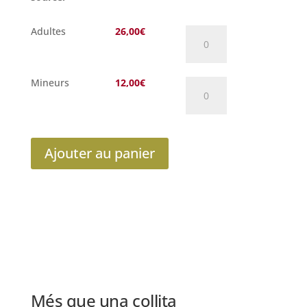
quantité
Adultes
26,00
€
de
Fête
des
Vendanges
quantité
Mineurs
12,00
€
de
de
Mas
Fête
Vicenç
des
Vendanges
de
Ajouter au panier
Mas
Vicenç
Més que una collita