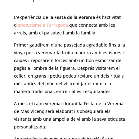
L’experiència de
la Festa de la Verema
és l’activitat
d’
enoturisme a Tarragona
que connecta amb les
arrels, amb el paisatge i amb la família.
Primer gaudirem d’una passejada agradable fins a la
vinya per a veremar la fruita madura amb estisores i
caixes i reposarem forces amb un bon esmorzar de
pagès a l’ombra de la figuera. Després visitarem el
celler, on g
rans i petits podeu reviure un dels rituals
més antics del món del vi: trepitjar el raïm a la
manera tradicional, entre rialles i esquitxades.
A més, el raïm veremat durant la Festa de la Verema
de Mas Vicenç serà elaborat i s’obsequiarà els
visitants amb una ampolla de vi amb la seva etiqueta
personalitzada.
Aquesta festa és més que una celebració. És un