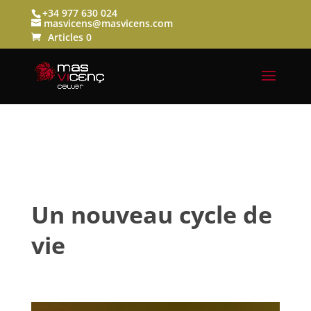
+34 977 630 024
masvicens@masvicens.com
Articles 0
Un nouveau cycle de
vie