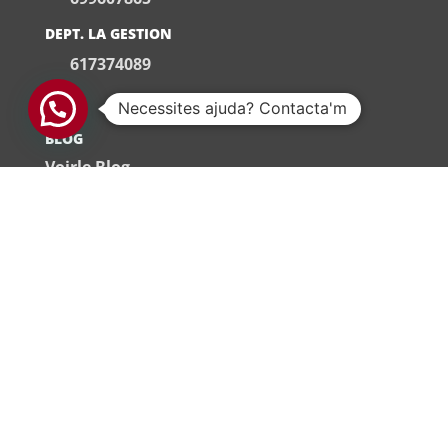
DEPT. LA GESTION
617374089
Necessites ajuda? Contacta'm
BLOG
Voirle Blog
LIEU