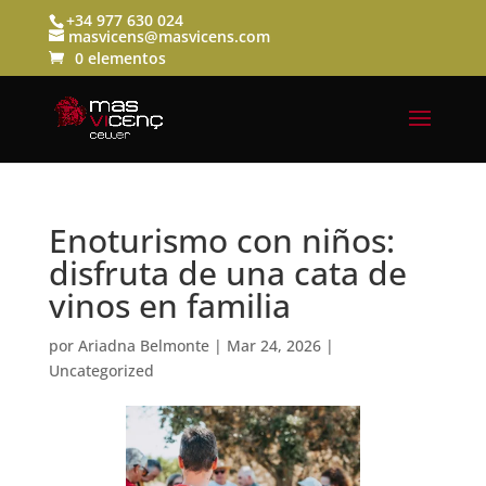
+34 977 630 024
masvicens@masvicens.com
0 elementos
Enoturismo con niños:
disfruta de una cata de
vinos en familia
por
Ariadna Belmonte
|
Mar 24, 2026
|
Uncategorized