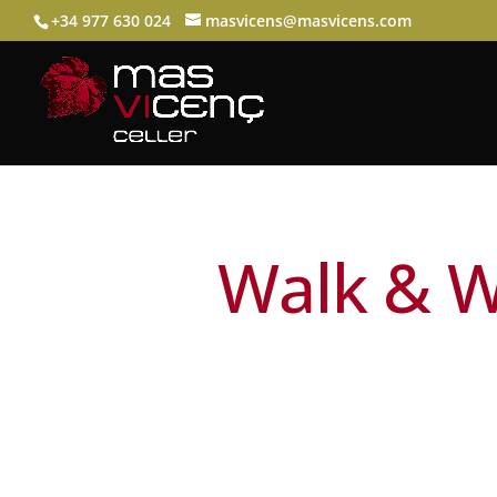
+34 977 630 024
masvicens@masvicens.com
Walk & W