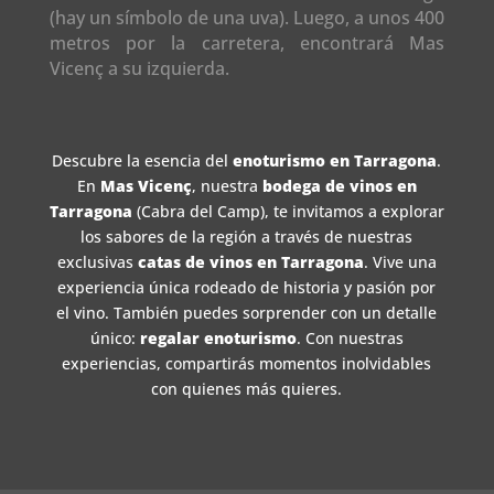
(hay un símbolo de una uva). Luego, a unos 400
metros por la carretera, encontrará Mas
Vicenç a su izquierda.
Descubre la esencia del
enoturismo en Tarragona
.
En
Mas Vicenç
, nuestra
bodega de vinos en
Tarragona
(Cabra del Camp), te invitamos a explorar
los sabores de la región a través de nuestras
exclusivas
catas de vinos en Tarragona
. Vive una
experiencia única rodeado de historia y pasión por
el vino. También puedes sorprender con un detalle
único:
regalar enoturismo
. Con nuestras
experiencias, compartirás momentos inolvidables
con quienes más quieres.