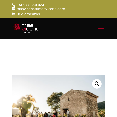
+34 977 630 024
masvicens@masvicens.com
0 elementos