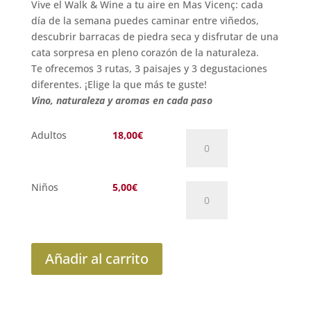
Vive el Walk & Wine a tu aire en Mas Vicenç: cada
día de la semana puedes caminar entre viñedos,
descubrir barracas de piedra seca y disfrutar de una
cata sorpresa en pleno corazón de la naturaleza.
Te ofrecemos 3 rutas, 3 paisajes y 3 degustaciones
diferentes. ¡Elige la que más te guste!
Vino, naturaleza y aromas en cada paso
Walk
Adultos
18,00
€
&
Wine:
Ruta
de
Walk
Niños
5,00
€
la
&
Biodiversidad
Wine:
cantidad
Ruta
de
la
Añadir al carrito
Biodiversidad
cantidad