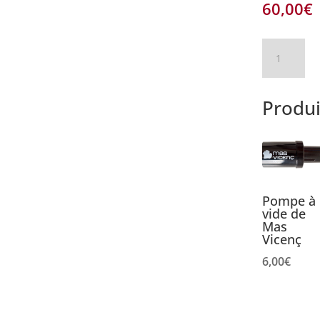
60,00
€
quantité
de
Vieux
millésime
Produi
rouge
d'élevage
2007
Pompe à
vide de
Mas
Vicenç
6,00
€