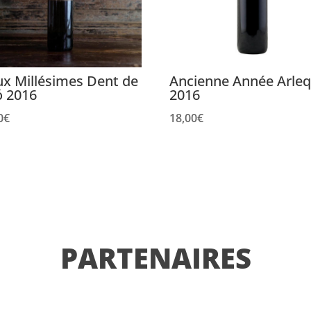
ux Millésimes Dent de
Ancienne Année Arleq
ó 2016
2016
0
€
18,00
€
PARTENAIRES