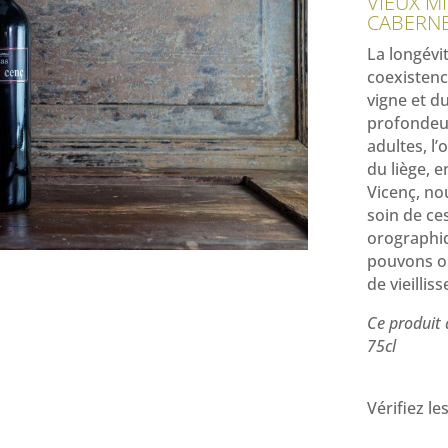
VIEUX MI
CABERN
La longévi
coexistenc
vigne et du
profondeur
adultes, l’
du liège, 
Vicenç, no
soin de ce
orographiq
pouvons ob
de vieillis
Ce produit 
75cl
Vérifiez le