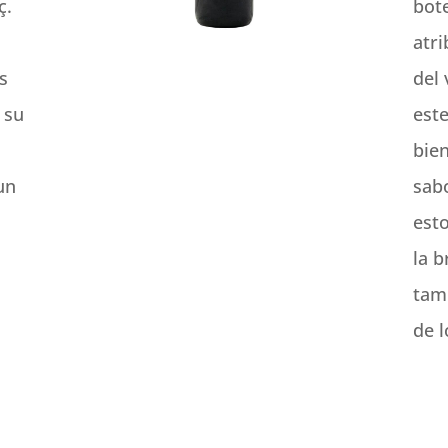
ç.
bote
atr
s
del 
 su
est
bie
un
sab
esto
la 
tam
de 