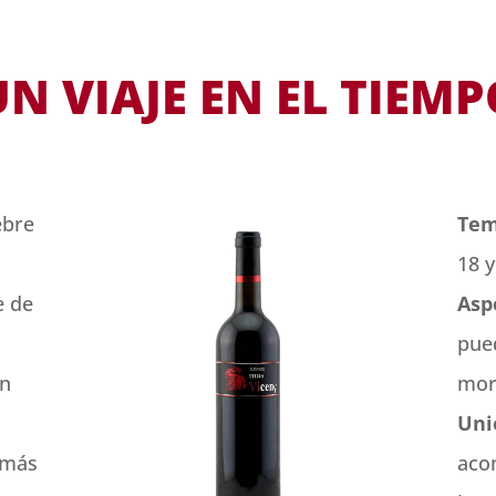
UN VIAJE EN EL TIEMP
ebre
Tem
18 y
e de
Asp
pued
ón
mora
Uni
 más
aco