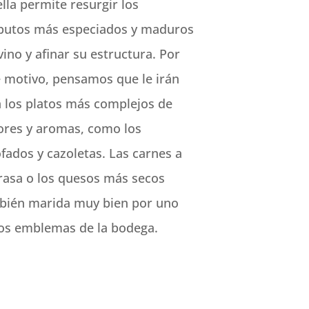
lla permite resurgir los
ibutos más especiados y maduros
vino y afinar su estructura. Por
e motivo, pensamos que le irán
n los platos más complejos de
ores y aromas, como los
fados y cazoletas. Las carnes a
brasa o los quesos más secos
bién marida muy bien por uno
los emblemas de la bodega.