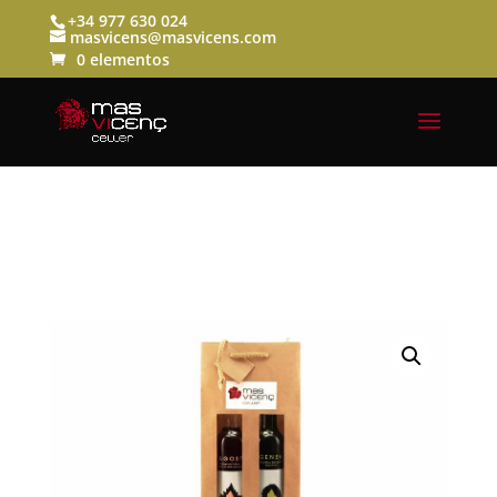
+34 977 630 024
masvicens@masvicens.com
0 elementos