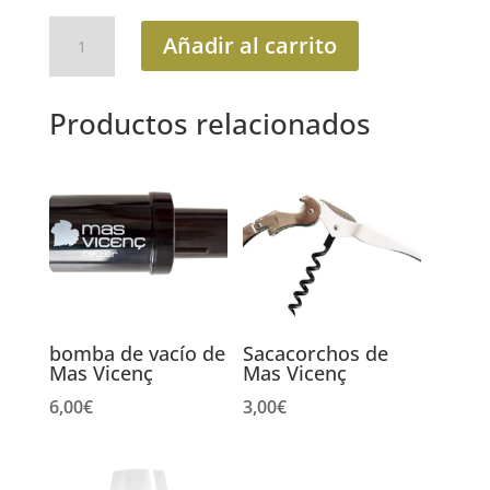
Pack
Añadir al carrito
De
Gener
a
Productos relacionados
Agost
:
aceite
+
vinagre
cantidad
bomba de vacío de
Sacacorchos de
Mas Vicenç
Mas Vicenç
6,00
€
3,00
€