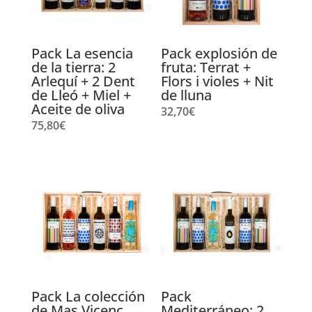
Pack La esencia
Pack explosión de
de la tierra: 2
fruta: Terrat +
Arlequí + 2 Dent
Flors i violes + Nit
de Lleó + Miel +
de lluna
Aceite de oliva
32,70
€
75,80
€
Pack La colección
Pack
de Mas Vicenç
Mediterráneo: 2