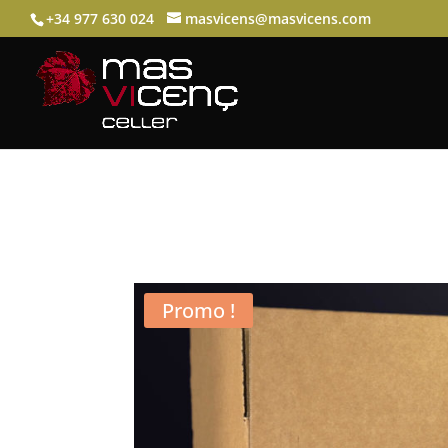
+34 977 630 024
masvicens@masvicens.com
Promo !