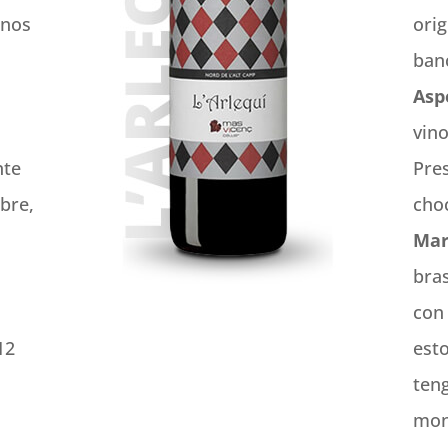
inos
orig
ban
Asp
vin
nte
Pres
bre,
cho
Mar
bra
con 
12
esto
ten
mon