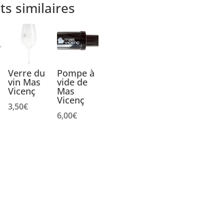
ts similaires
Verre du
Pompe à
vin Mas
vide de
Vicenç
Mas
Vicenç
3,50
€
6,00
€