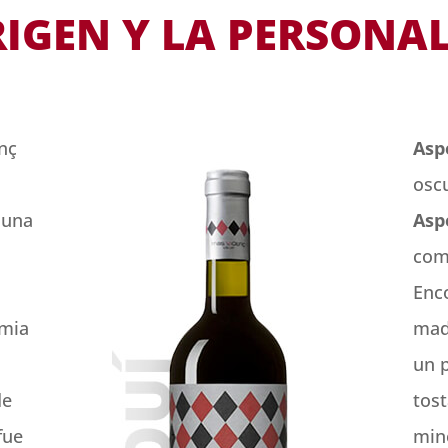
RIGEN Y LA PERSONA
nç
Asp
oscu
 una
Asp
comp
Enc
imia
mad
un p
de
tos
fue
min