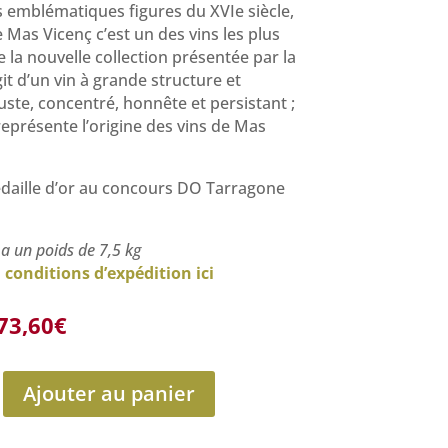
s emblématiques figures du XVIe siècle,
e Mas Vicenç c’est un des vins les plus
e la nouvelle collection présentée par la
agit d’un vin à grande structure et
juste, concentré, honnête et persistant ;
 représente l’origine des vins de Mas
daille d’or au concours DO Tarragone
 a un poids de 7,5 kg
s
conditions d’expédition ici
Le
Le
73,60
€
prix
prix
initial
actuel
était :
est :
Ajouter au panier
81,00€.
73,60€.