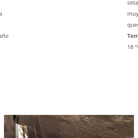
seta
a
muy
que
 año
Tem
.
18 º