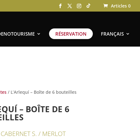
Articles 0
OENOTOURISME
RÉSERVATION
FRANÇAIS
ites
/ L’Arlequí – Boîte de 6 bouteilles
EQUÍ – BOÎTE DE 6
ILLES
 CABERNET S. / MERLOT