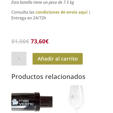
Esta botella tiene un peso de 7.5 kg
Consulta las
condiciones de envío aquí
|
Entrega en 24/72h
El
El
81,00
€
73,60
€
precio
precio
original
actual
l'Arlequí
era:
es:
Añadir al carrito
-
81,00€.
73,60€.
Caja
de
Productos relacionados
6
botellas
cantidad