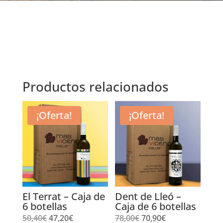
Productos relacionados
¡Oferta!
¡Oferta!
El Terrat – Caja de
Dent de Lleó –
6 botellas
Caja de 6 botellas
El
El
El
El
50,40
€
47,20
€
78,00
€
70,90
€