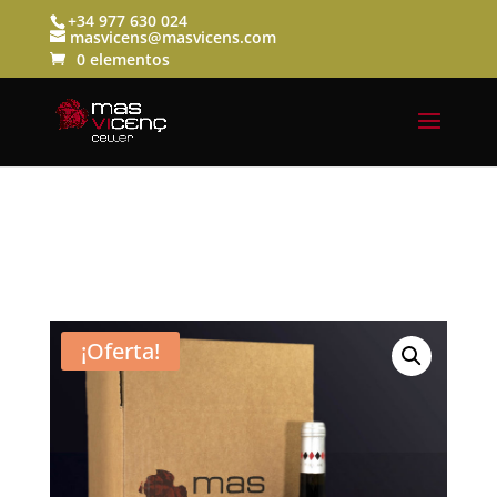
+34 977 630 024
masvicens@masvicens.com
0 elementos
¡Oferta!