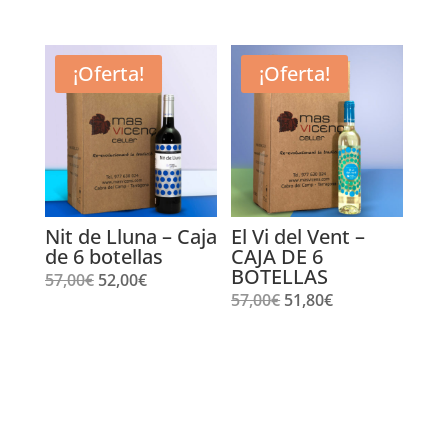
precio
precio
precio
precio
original
actual
original
actual
era:
es:
era:
es:
¡Oferta!
¡Oferta!
50,40€.
47,20€.
78,00€.
70,90€.
Nit de Lluna – Caja
El Vi del Vent –
de 6 botellas
CAJA DE 6
BOTELLAS
El
El
57,00
€
52,00
€
El
El
57,00
€
51,80
€
precio
precio
precio
precio
original
actual
original
actual
era:
es:
era:
es:
57,00€.
52,00€.
57,00€.
51,80€.