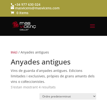
+34 977 630 024
masvicens@masvicens.com
0 Items
Inici
/ Anyades antigues
Anyades antigues
Vins de guarda d’anyades antigues. Edicions
limitades i exclusives, pròpies de grans amants dels
vins o col·leccionistes.
S'estan mostrant 4 resultats