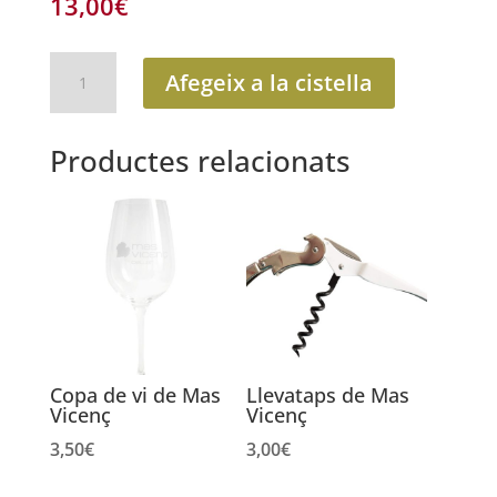
13,00
€
quantitat
Afegeix a la cistella
de
Anyada
antiga
Productes relacionats
Nit
de
Lluna
2019
Copa de vi de Mas
Llevataps de Mas
Vicenç
Vicenç
3,50
€
3,00
€