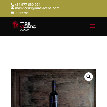
+34 977 630 024
masvicens@masvicens.com
0 Items