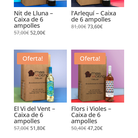
Nit de Lluna –
l’Arlequí – Caixa
Caixa de 6
de 6 ampolles
ampolles
El
El
81,00
€
73,60
€
El
El
57,00
€
52,00
€
preu
preu
preu
preu
original
actual
original
actual
era:
és:
era:
és:
Oferta!
Oferta!
81,00€.
73,60€.
57,00€.
52,00€.
El Vi del Vent –
Flors i Violes –
Caixa de 6
Caixa de 6
ampolles
ampolles
El
El
El
El
57,00
€
51,80
€
50,40
€
47,20
€
preu
preu
preu
preu