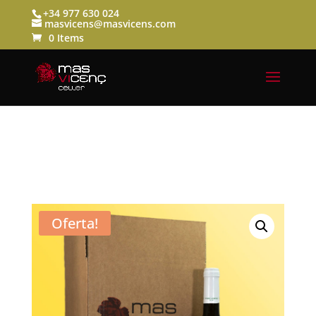
+34 977 630 024
masvicens@masvicens.com
0 Items
Oferta!