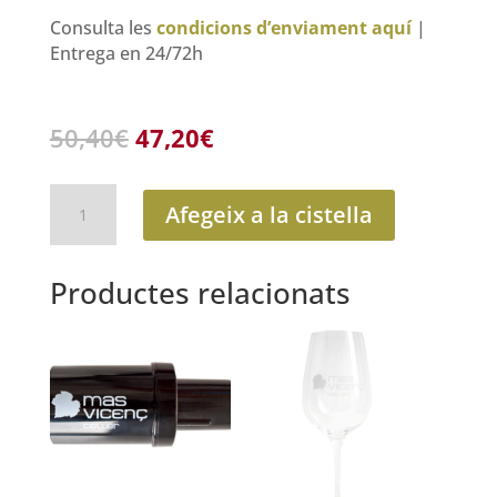
Consulta les
condicions d’enviament aquí
|
Entrega en 24/72h
El
El
50,40
€
47,20
€
preu
preu
original
actual
quantitat
era:
és:
Afegeix a la cistella
de
50,40€.
47,20€.
El
Terrat
Productes relacionats
-
Caixa
de
6
ampolles