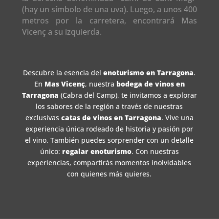
(hay un símbolo de una uva). Luego, a unos 400
metros por la carretera, encontrará Mas
Vicenç a su izquierda.
Descubre la esencia del
enoturismo en Tarragona
.
En
Mas Vicenç
, nuestra
bodega de vinos en
Tarragona
(Cabra del Camp), te invitamos a explorar
los sabores de la región a través de nuestras
exclusivas
catas de vinos en Tarragona
. Vive una
experiencia única rodeado de historia y pasión por
el vino. También puedes sorprender con un detalle
único:
regalar enoturismo
. Con nuestras
experiencias, compartirás momentos inolvidables
con quienes más quieres.