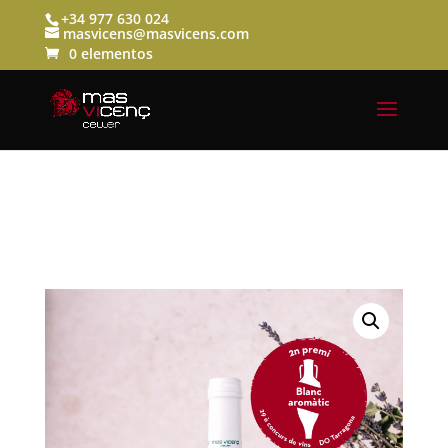
+34 977 630 024
masvicens@masvicens.com
0 elementos