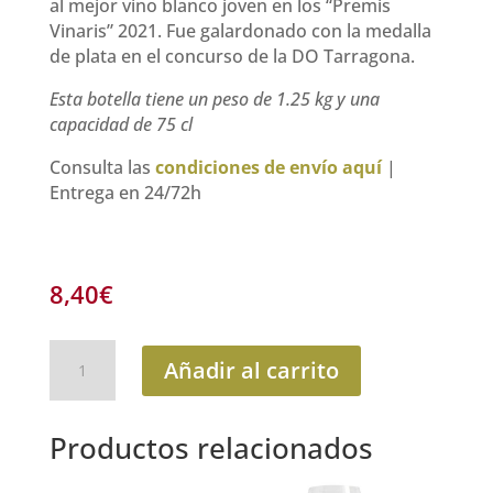
al mejor vino blanco joven en los “Premis
Vinaris” 2021. Fue galardonado con la medalla
de plata en el concurso de la DO Tarragona.
Esta botella tiene un peso de 1.25 kg y una
capacidad de 75 cl
Consulta las
condiciones de envío aquí
|
Entrega en 24/72h
8,40
€
El
Añadir al carrito
Terrat,
vino
blanco
Productos relacionados
joven
cantidad