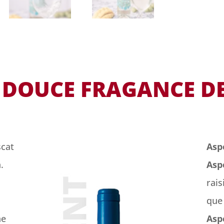
 DOUCE FRAGANCE DE
scat
Asp
.
Aspe
rais
que 
ne
Asp