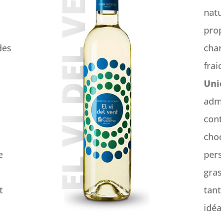
natu
prop
des
char
fra
Uni
adm
con
choc
e
pers
gras
t
tan
idéa