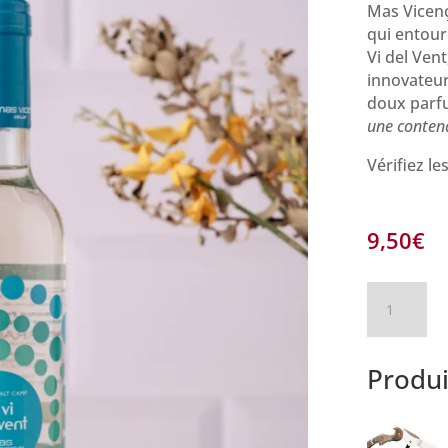
Mas Vicenç
qui entoure
Vi del Ven
innovateur
doux parf
une conten
Vérifiez le
9,50
€
quantité
de
El
vi
Produi
del
vent,
vin