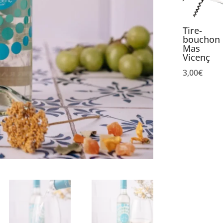
doux
naturel
Tire-
bouchon
Mas
Vicenç
3,00
€