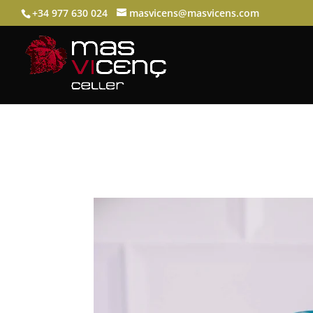
+34 977 630 024
masvicens@masvicens.com