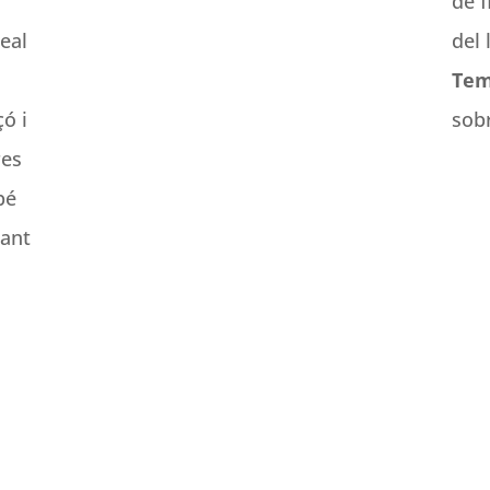
de f
eal
del 
Tem
çó i
sobr
res
bé
rant