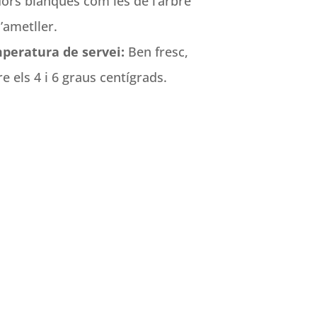
lors blanques com les de l’arbre
l’ametller.
peratura de servei:
Ben fresc,
e els 4 i 6 graus centígrads.