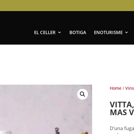
EL CELLER
BOTIGA
ENOTURISME
Home
/
Vins
VITTA
MAS V
D’una fuga