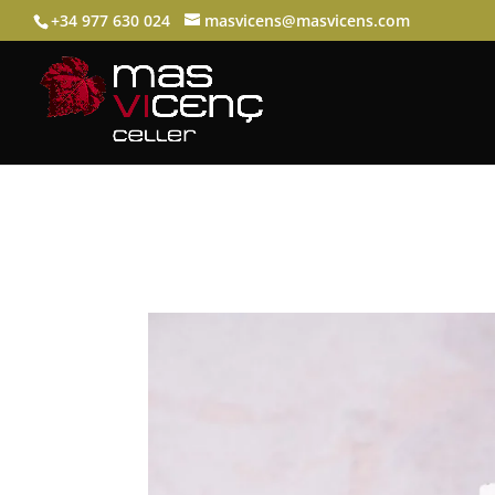
+34 977 630 024
masvicens@masvicens.com