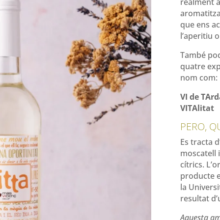
realment a
aromatitza
que ens a
l’aperitiu o
També pode
quatre exp
nom com:
VI de TArd
VITAlitat
PERO, Q
Es tracta 
moscatell 
cítrics. L
producte e
la Universi
resultat d
Aquesta amp