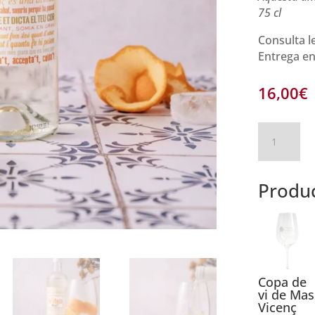
75 cl
Consulta l
Entrega e
16,00
€
quantitat
de
Vitta,
la
Produc
singularitat
de
Mas
Vicenç
Copa de
vi de Mas
Vicenç