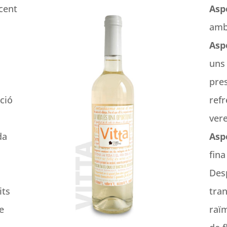
 cent
Asp
amb 
Aspe
uns 
pre
ció
refr
ver
da
Asp
fin
Des
its
tran
e
raïm