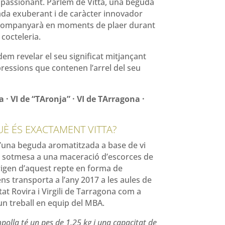
passionant. Parlem de Vitta, una beguda
da exuberant i de caràcter innovador
companyarà en moments de plaer durant
 cocteleria.
m revelar el seu significat mitjançant
ressions que contenen l’arrel del seu
a · VI de “TAronja” · VI de TArragona ·
UÈ ÉS EXACTAMENT VITTA?
d’una beguda aromatitzada a base de vi
i sotmesa a una maceració d’escorces de
’origen d’aquest repte en forma de
ns transporta a l’any 2017 a les aules de
tat Rovira i Virgili de Tarragona com a
’un treball en equip del MBA.
olla té un pes de 1.25 kg i una capacitat de