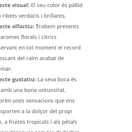
ecte visual:
El seu color és pàl·lid
ribets verdacis i brillants.
cte olfactiu: T
robem presents
aromes florals i cítrics
servant en tot moment el record
escant del raïm acabat de
emar.
ecte gustatiu:
La seva boca és
a amb una bona untuositat.
prèn unes sensacions que ens
sporten a la dolçor del propi
, a fruites tropicals i als pètals